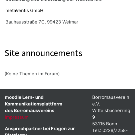
metaVentis GmbH
Bauhausstraße 7C, 99423 Weimar
Site announcements
(Keine Themen im Forum)
moodle Lern- und
Borromäusverein
Kommunikationsplattform
e.V.
des Borromäusvereins
Wittelsbacherring
Impressum
9
53115 Bonn
Ansprechpartner bei Fragen zur
Tel.: 0228/7258-